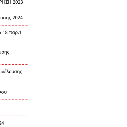
ΡΗΣΗ 2023
ευσης 2024
 18 παρ.1
υσης
υνέλευσης
φου
24