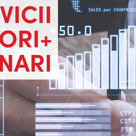
VICII
TORI+
NARI