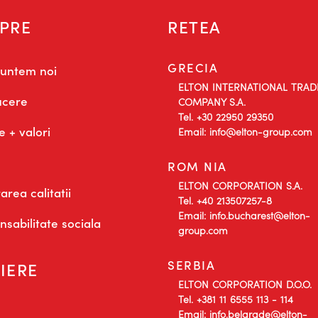
PRE
RETEA
GRECIA
suntem noi
ELTON INTERNATIONAL TRAD
cere
COMPANY S.A.
Tel. +30 22950 29350
e + valori
Email: info@elton-group.com
ROM NIA
ELTON CORPORATION S.A.
area calitatii
Tel. +40 213507257-8
Email: info.bucharest@elton-
sabilitate sociala
group.com
SERBIA
IERE
ELTON CORPORATION D.O.O.
Tel. +381 11 6555 113 - 114
Email: info.belgrade@elton-