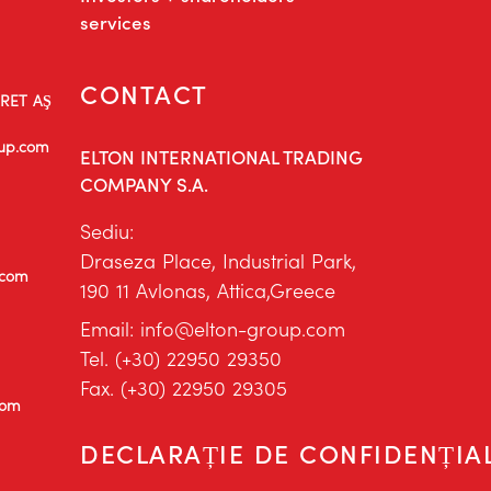
services
CONTACT
ARET AŞ
oup.com
ELTON INTERNATIONAL TRADING
COMPANY S.A.
Sediu:
Draseza Place, Industrial Park,
.com
190 11 Avlonas, Attica,Greece
Email: info@elton-group.com
Tel. (+30) 22950 29350
Fax. (+30) 22950 29305
com
DECLARAȚIE DE CONFIDENȚIAL