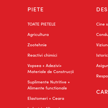
PIETE
DES
TOATE PIETELE
Cine 
Agricultura
Condu
Zootehnie
Viziun
Reactivi chimici
Istoric
Vopsea + Adezivi+
Asigur
Materiale de Construcții
Respon
Suplimente Nutritive +
Alimente functionale
CAR
Elastomeri + Ceara