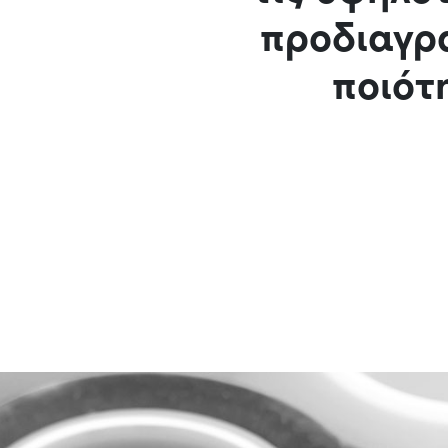
προδιαγρ
ποιότ