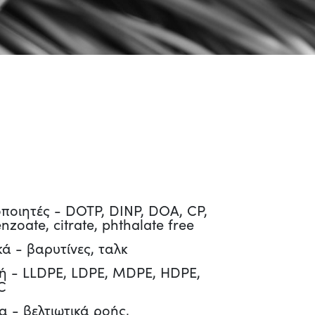
ποιητές - DOTP, DINP, DOA, CP,
nzoate, citrate, phthalate free
ά - βαρυτίνες, ταλκ
ή - LLDPE, LDPE, MDPE, HDPE,
C
 - βελτιωτικά ροής,