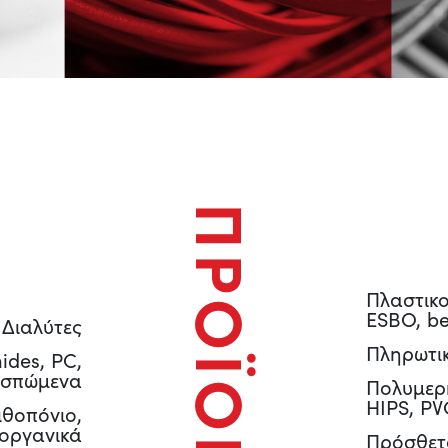
ΠΡΟΪΟΝΤΑ
Πλαστικο
ESBO, be
Διαλύτες
Πληρωτικ
ides, PC,
ασπώμενα
Πολυμερ
HIPS, PV
λιθοπόνιο,
 οργανικά
Πρόσθετα