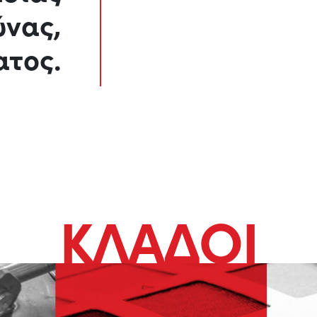
ύνας,
τος.
ΚΛΑΔΟΙ