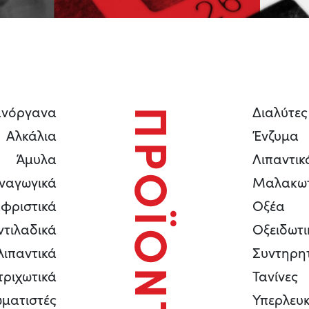
ανόργανα
Διαλύτες
ΠΡΟΪΟΝΤΑ
Αλκάλια
Ένζυμα
Άμυλα
Λιπαντικ
ναγωγικά
Μαλακωτ
αφριστικά
Οξέα
ντιλαδικά
Οξειδωτι
ιπαντικά
Συντηρη
ριχωτικά
Τανίνες
ματιστές
Υπερλευκ