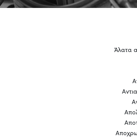
Άλατα 
Α
Αντι
Α
Απολ
Αποτ
Αποχρω