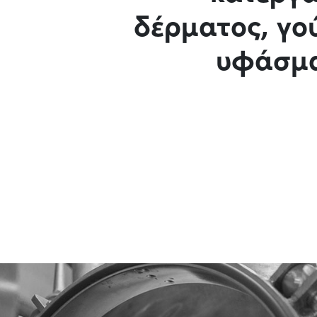
δέρματος, γο
υφάσμα