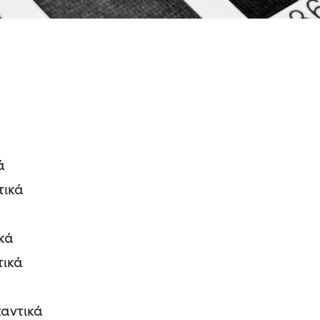
ά
ικά
κά
τικά
αντικά