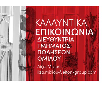
ΚΑΛΛΥΝΤΙΚΑ
ΕΠΙΚΟΙΝΩΝΙΑ
ΔΙΕΥΘΥΝΤΡΙΑ
ΤΜΗΜΑΤΟΣ
ΠΩΛΗΣΕΩΝ
ΟΜΙΛΟΥ
Λίζα Μίξιου
liza.mixiou@elton-group.com