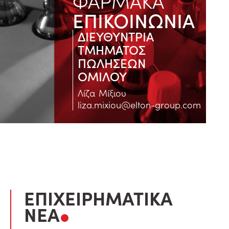
ΦΑΡΜΑΚΑ
ΕΠΙΚΟΙΝΩΝΙΑ
ΔΙΕΥΘΥΝΤΡΙΑ
ΤΜΗΜΑΤΟΣ
ΠΩΛΗΣΕΩΝ
ΟΜΙΛΟΥ
Λίζα Μίξιου
liza.mixiou@elton-group.com
ΕΠΙΧΕΙΡΗΜΑΤΙΚΑ
ΝΕΑ