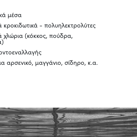
κά μέσα
 κροκιδωτικά - πολυηλεκτρολύτες
 χλώρια (κόκκος, πούδρα,
α)
ιοντοεναλλαγής
ια αρσενικό, μαγγάνιο, σίδηρο, κ.α.