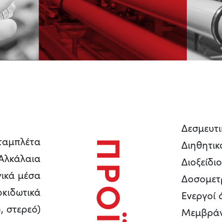
Δεσμευτ
 ταμπλέτα
Διηθητικ
Αλκάλαια
Διοξείδι
ικά μέσα
Δοσομετ
κιδωτικά
Ενεργοί 
, στερεό)
Μεμβράν