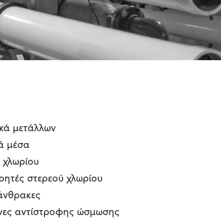
ικά μετάλλων
ά μέσα
ο χλωρίου
ρητές στερεού χλωρίου
άνθρακες
ες αντίστροφης ώσμωσης