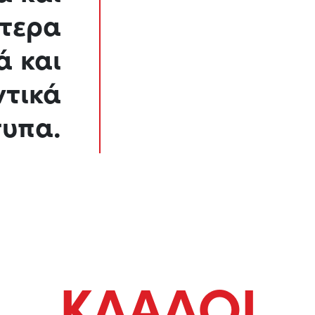
τερα
ά και
ντικά
υπα.
ΚΛΑΔΟΙ