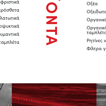
ΠΡΟΪΟΝΤΑ
αφριστικά
Οξέα
πρόσθετα
Οξειδωτι
λατωτικά
Οργανικά
τιψυκτικά
Οργανικά
ταμπλέτ
υμαντικά
Ρητίνες 
ταμπλέτα
Φίλτρα γ