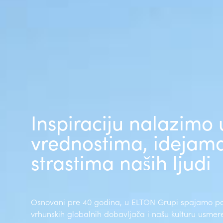
Inspiraciju nalazimo 
vrednostima, idejama
strastima naših ljudi
Osnovani pre 40 godina, u ELTON Grupi spajamo por
vrhunskih globalnih dobavljača i našu kulturu usme