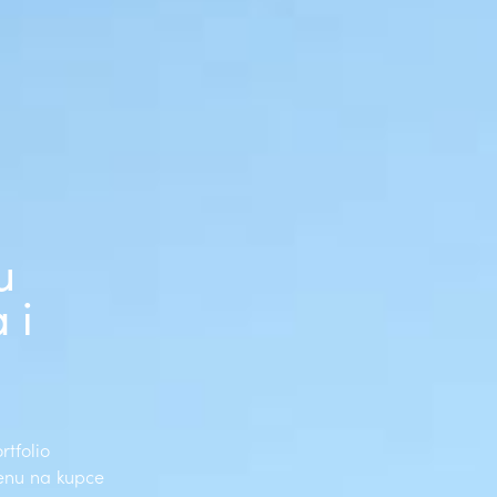
u
 i
tfolio
renu na kupce