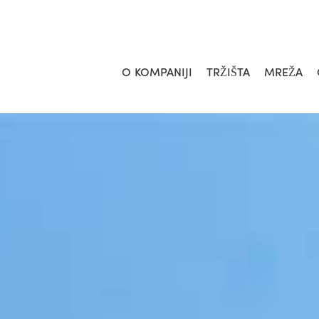
O KOMPANIJI
TRŽIŠTA
MREŽA