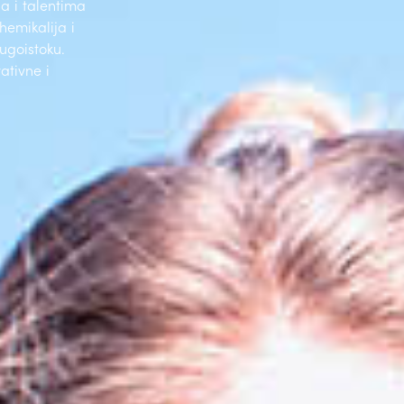
a i talentima
hemikalija i
jugoistoku.
ativne i