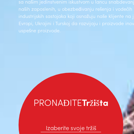
sa našim jedinstvenim iskustvom u lancu snabdevanj
naših zaposlenih, u obezbeđivanju rešenja i vodećih 
industrijskih sastojaka koji osnažuju naše klijente na 
Evropi, Ukrajini i Turskoj da razvijaju i proizvode inov
uspešne proizvode.
PRONAĐITE
Tržišta