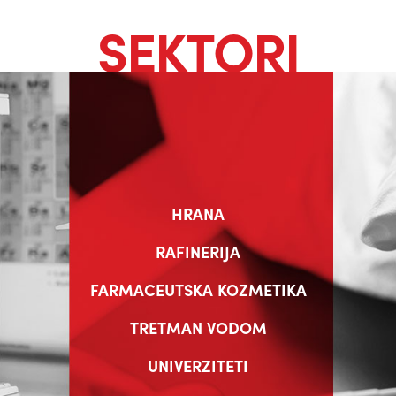
SEKTORI
HRANA
RAFINERIJA
FARMACEUTSKA KOZMETIKA
TRETMAN VODOM
UNIVERZITETI