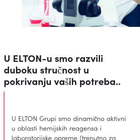
U ELTON-u smo razvili
duboku stručnost u
pokrivanju vaših potreba..
U ELTON Grupi smo dinamično aktivni
u oblasti hemijskih reagensa i
laboratorijske opreme (trenutno za