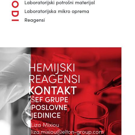
Laboratorijski potrošni materijal
Laboratorijska mikro oprema
Reagensi
HEMIJSKI
REAGENSI
KONTAKT
ŠEF GRUPE
POSLOVNE
JEDINICE
Liza Mixiou
liza.mixiou@elton-group.com