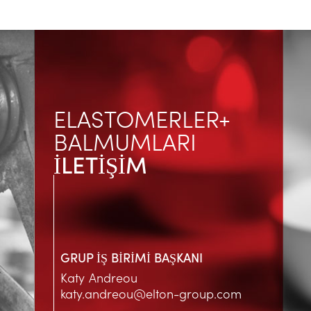
ELASTOMERLER+
BALMUMLARI
İLETİŞİM
GRUP İŞ BİRİMİ BAŞKANI
Katy Andreou
katy.andreou@elton-group.com