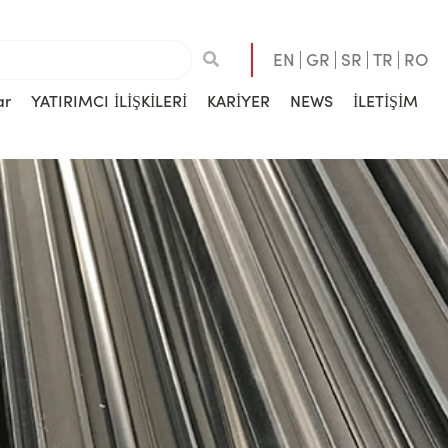
EN
GR
SR
TR
RO
ar
YATIRIMCI İLİŞKİLERİ
KARİYER
NEWS
İLETİŞİM