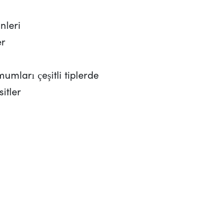
nleri
er
umları çeşitli tiplerde
sitler