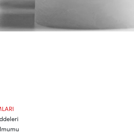
LARI
ddeleri
balmumu