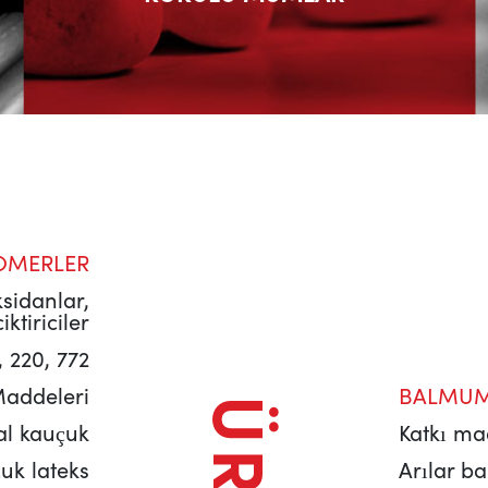
OMERLER
sidanlar,
iktiriciler
 220, 772
addeleri
BALMUM
l kauçuk
Katkı ma
uk lateks
Arılar 