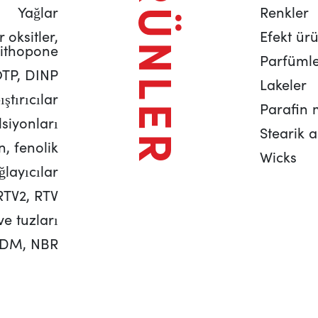
ÜRÜNLER
Yağlar
Renkler
 oksitler,
Efekt ürü
lithopone
Parfüml
DOTP, DINP
Lakeler
ştırıcılar
Parafin m
siyonları
Stearik a
n, fenolik
Wicks
layıcılar
RTV2, RTV
ve tuzları
EPDM, NBR