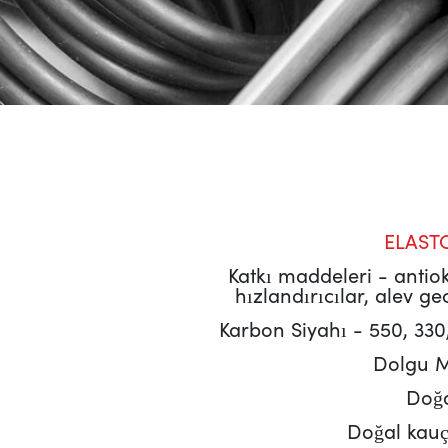
ELAST
Katkı maddeleri - antiok
hızlandırıcılar, alev gec
Karbon Siyahı - 550, 330,
Dolgu M
Doğa
Doğal kauç