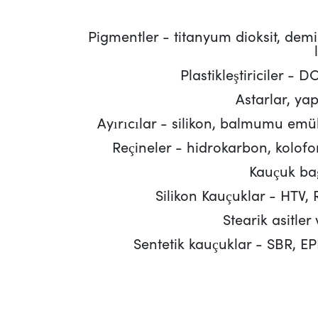
Pigmentler - titanyum dioksit, demir
Plastikleştiriciler - 
Astarlar, yapı
Ayırıcılar - silikon, balmumu emül
Reçineler - hidrokarbon, kolofo
Kauçuk bağ
Silikon Kauçuklar - HTV, 
Stearik asitler 
Sentetik kauçuklar - SBR, 